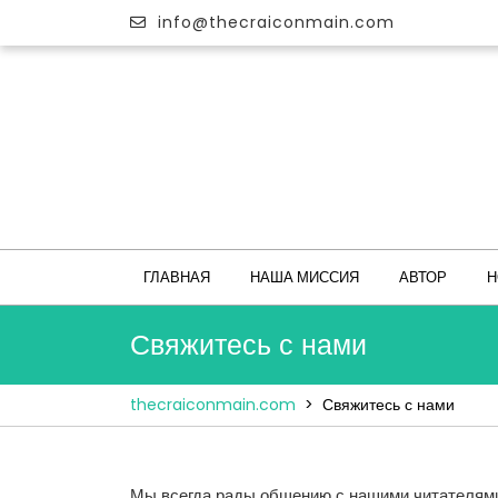
Перейти
info@thecraiconmain.com
к
содержимому
ГЛАВНАЯ
НАША МИССИЯ
АВТОР
Н
Свяжитесь с нами
thecraiconmain.com
>
Свяжитесь с нами
Мы всегда рады общению с нашими читателями 